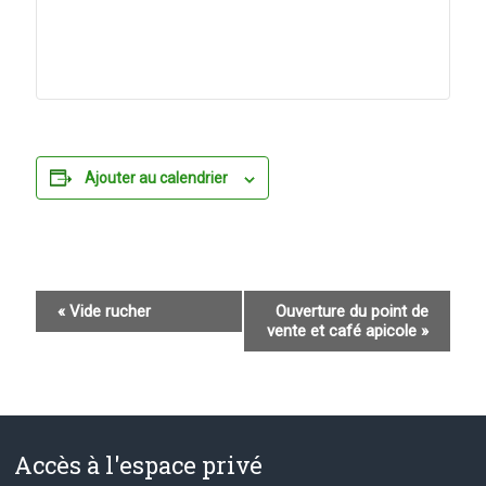
Ajouter au calendrier
N
«
Vide rucher
Ouverture du point de
vente et café apicole
»
a
v
i
g
Accès à l'espace privé
a