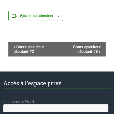
Ajouter au calendrier
N
«
Cours apiculteur
Cours apiculteur
débutant #2
débutant #3
»
a
v
i
g
Accès à l'espace privé
a
t
i
Username or Email
o