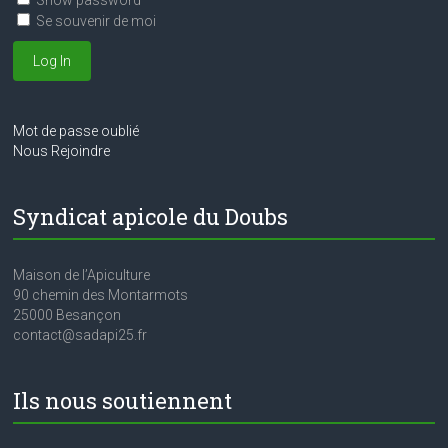
è
Show password
Se souvenir de moi
n
e
m
e
Mot de passe oublié
Nous Rejoindre
n
t
Syndicat apicole du Doubs
Maison de l’Apiculture
90 chemin des Montarmots
25000 Besançon
contact@sadapi25.fr
Ils nous soutiennent