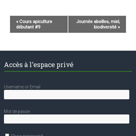
N
«
Cours apiculture
Journée abeilles, miel,
débutant #9
biodiversité
»
a
v
i
g
Accès à l'espace privé
a
t
i
Username or Email
o
n
Mot de passe
É
v