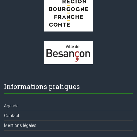
e
n
t
s
Informations pratiques
Agenda
Contact
Mentions légales