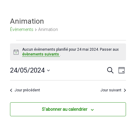
Animation
Évènements
Animation
Évènements
Aucun évènements planifié pour 24 mai 2024. Passer aux
for
N
évènements suivants
.
o
24
t
R
N
i
24/05/2024
R
J
mai
c
e
S
e
o
a
e
c
2024
é
u
h
v
c
l
r
Jour précédent
Jour suivant
e
e
i
r
h
c
c
g
t
e
S’abonner au calendrier
h
i
e
a
r
o
n
t
c
n