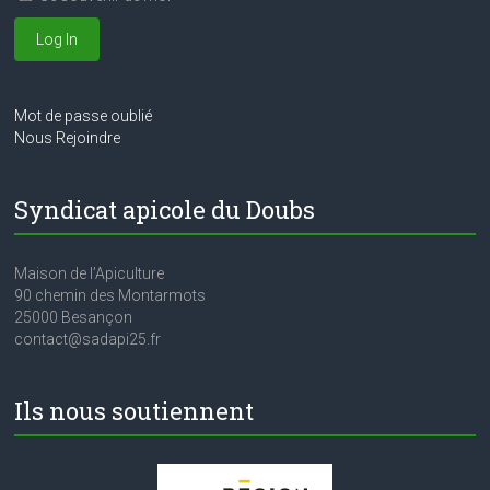
m
n
e
d
n
e
t
Mot de passe oublié
v
Nous Rejoindre
u
e
Syndicat apicole du Doubs
s
É
Maison de l’Apiculture
90 chemin des Montarmots
v
25000 Besançon
contact@sadapi25.fr
è
n
Ils nous soutiennent
e
m