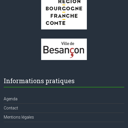
e
n
t
s
Informations pratiques
Agenda
Contact
Mentions légales