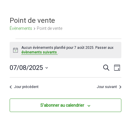
Point de vente
Évènements
Point de vente
Évènements
Aucun évènements planifié pour 7 août 2025. Passer aux
for
N
évènements suivants
.
o
7
t
R
N
i
07/08/2025
R
J
août
c
e
S
e
o
a
e
c
2025
é
u
h
v
c
l
r
Jour précédent
Jour suivant
e
e
i
r
h
c
c
g
t
e
S’abonner au calendrier
h
i
e
a
r
o
n
t
c
n