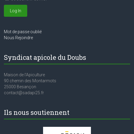
m
n
e
d
n
e
t
Mot de passe oublié
v
Nous Rejoindre
u
e
Syndicat apicole du Doubs
s
É
Maison de l’Apiculture
90 chemin des Montarmots
v
25000 Besançon
contact@sadapi25.fr
è
n
Ils nous soutiennent
e
m