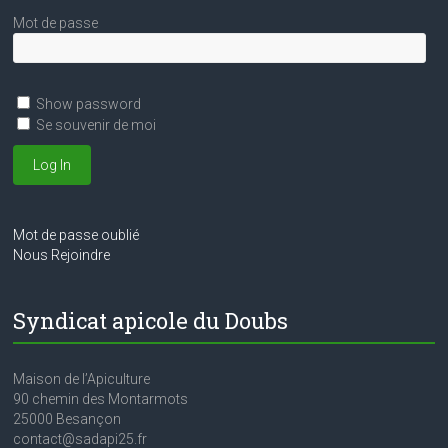
Mot de passe
Show password
Se souvenir de moi
Mot de passe oublié
Nous Rejoindre
Syndicat apicole du Doubs
Maison de l’Apiculture
90 chemin des Montarmots
25000 Besançon
contact@sadapi25.fr