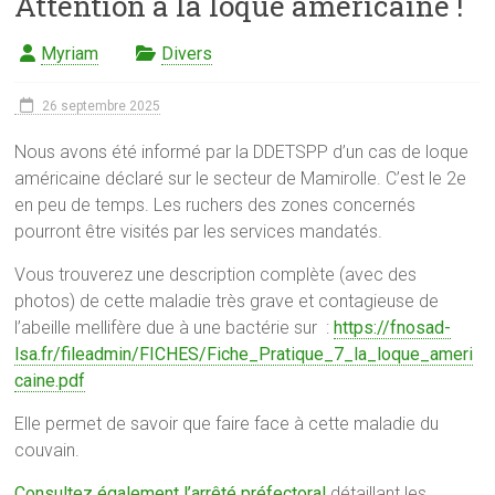
Attention à la loque américaine !
Myriam
Divers
26 septembre 2025
Nous avons été informé par la DDETSPP d’un cas de loque
américaine déclaré sur le secteur de Mamirolle. C’est le 2e
en peu de temps. Les ruchers des zones concernés
pourront être visités par les services mandatés.
Vous trouverez une description complète (avec des
photos) de cette maladie très grave et contagieuse de
l’abeille mellifère due à une bactérie sur :
https://fnosad-
lsa.fr/fileadmin/FICHES/Fiche_Pratique_7_la_loque_ameri
caine.pdf
Elle permet de savoir que faire face à cette maladie du
couvain.
Consultez également l’arrêté préfectoral
détaillant les